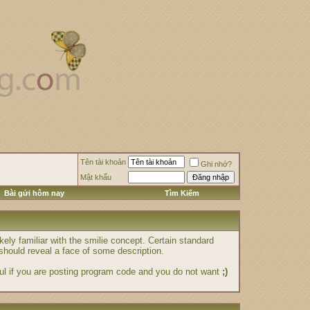
Tên tài khoản
Ghi nhớ?
Mật khẩu
Bài gửi hôm nay
Tìm Kiếm
kely familiar with the smilie concept. Certain standard
n should reveal a face of some description.
eful if you are posting program code and you do not want
;)