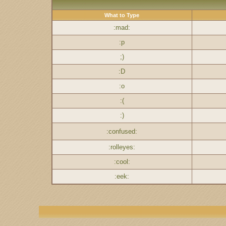
What to Type
:mad:
:p
;)
:D
:o
:(
:)
:confused:
:rolleyes:
:cool:
:eek: