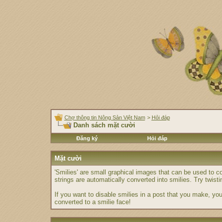
Chợ thông tin Nông Sản Việt Nam
>
Hỏi đáp
Danh sách mặt cười
Đăng ký
Hỏi đáp
Mặt cười
'Smilies' are small graphical images that can be used to co
strings are automatically converted into smilies. Try twisti
If you want to disable smilies in a post that you make, you
converted to a smilie face!