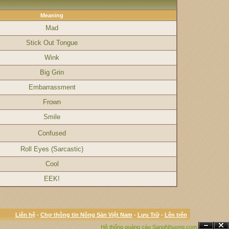
Meaning
Mad
Stick Out Tongue
Wink
Big Grin
Embarrassment
Frown
Smile
Confused
Roll Eyes (Sarcastic)
Cool
EEK!
Liên hệ
-
Chợ thông tin Nông Sản Việt Nam
-
Lưu Trữ
-
Lên trên
Hệ thống quảng cáo SangNhuong.com;